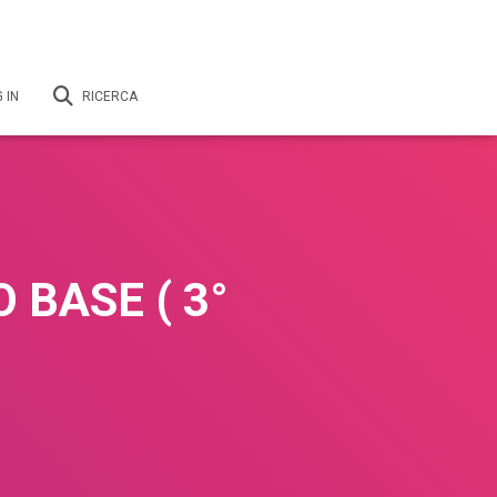
 IN
RICERCA
 BASE ( 3°