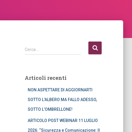
R
Cerca …
i
c
e
r
Articoli recenti
c
a
NON ASPETTARE DI AGGIORNARTI
p
e
SOTTO L’ALBERO MA FALLO ADESSO,
r
SOTTO L’OMBRELLONE!
:
ARTICOLO POST WEBINAR 11 LUGLIO
2026: “Sicurezza e Comunicazione: Il