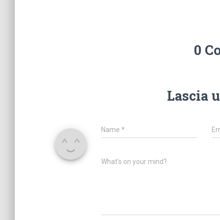
0 C
Lascia 
Name
*
Em
What's on your mind?