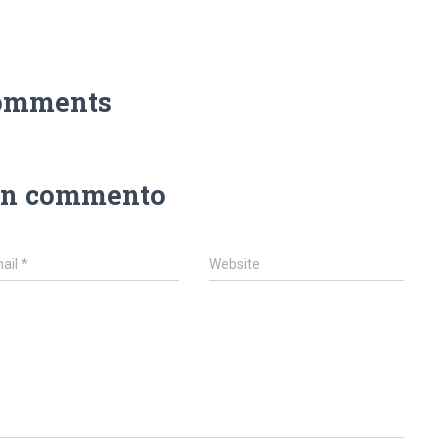
omments
un commento
ail
*
Website