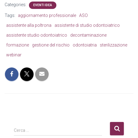
Categories:
EVENTI IDEA
Tags:
aggiornamento professionale
ASO
assistente alla poltrona
assistente di studio odontoiatrico
assistente studio odontoiatrico
decontaminazione
formazione
gestione del rischio
odontoiatria
sterilizzazione
webinar
R
Cerca …
i