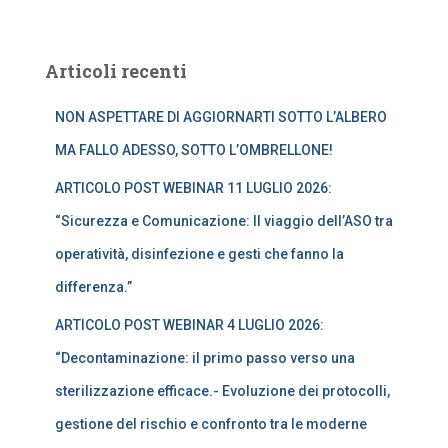
c
e
r
Articoli recenti
c
a
NON ASPETTARE DI AGGIORNARTI SOTTO L’ALBERO
p
e
MA FALLO ADESSO, SOTTO L’OMBRELLONE!
r
:
ARTICOLO POST WEBINAR 11 LUGLIO 2026:
“Sicurezza e Comunicazione: Il viaggio dell’ASO tra
operatività, disinfezione e gesti che fanno la
differenza.”
ARTICOLO POST WEBINAR 4 LUGLIO 2026:
“Decontaminazione: il primo passo verso una
sterilizzazione efficace.- Evoluzione dei protocolli,
gestione del rischio e confronto tra le moderne