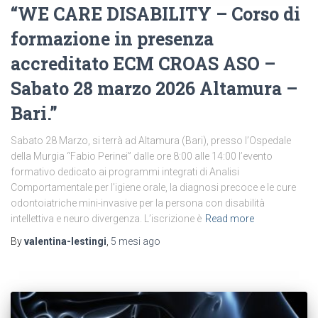
“WE CARE DISABILITY – Corso di
formazione in presenza
accreditato ECM CROAS ASO –
Sabato 28 marzo 2026 Altamura –
Bari.”
Sabato 28 Marzo, si terrà ad Altamura (Bari), presso l’Ospedale
della Murgia “Fabio Perinei” dalle ore 8:00 alle 14:00 l’evento
formativo dedicato ai programmi integrati di Analisi
Comportamentale per l’igiene orale, la diagnosi precoce e le cure
odontoiatriche mini-invasive per la persona con disabilità
intellettiva e neuro divergenza. L’iscrizione è
Read more
By
valentina-lestingi
,
5 mesi
ago