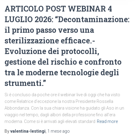
ARTICOLO POST WEBINAR 4
LUGLIO 2026: “Decontaminazione:
il primo passo verso una
sterilizzazione efficace.-
Evoluzione dei protocolli,
gestione del rischio e confronto
tra le moderne tecnologie degli
strumenti.”
Si è concluso da poche ore il webinar live di oggi che ha visto
come Relatrice d’eccezione la nostra Presidente Rossella
Abbondanza. Con la sua chiara visione ha guidato gli Aso in un
viaggio nel tempo, dagli albori della professione fino all’era
moderna. Come si è arrivati agli elevati standard
Read more
By
valentina-lestingi
,
1 mese
ago