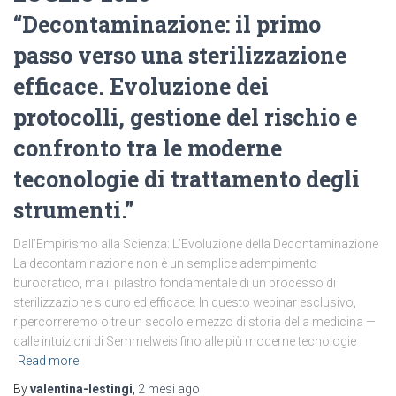
“Decontaminazione: il primo
passo verso una sterilizzazione
efficace. Evoluzione dei
protocolli, gestione del rischio e
confronto tra le moderne
teconologie di trattamento degli
strumenti.”
Dall’Empirismo alla Scienza: L’Evoluzione della Decontaminazione
La decontaminazione non è un semplice adempimento
burocratico, ma il pilastro fondamentale di un processo di
sterilizzazione sicuro ed efficace. In questo webinar esclusivo,
ripercorreremo oltre un secolo e mezzo di storia della medicina —
dalle intuizioni di Semmelweis fino alle più moderne tecnologie
Read more
By
valentina-lestingi
,
2 mesi
ago