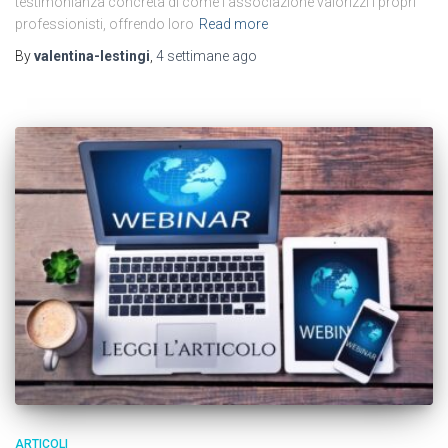
testimonianza concreta di come l’associazione valorizzi i propri
professionisti, offrendo loro
Read more
By
valentina-lestingi
,
4 settimane
ago
ARTICOLI