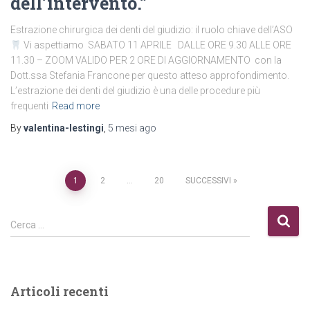
dell’intervento.”
Estrazione chirurgica dei denti del giudizio: il ruolo chiave dell’ASO
Vi aspettiamo SABATO 11 APRILE DALLE ORE 9.30 ALLE ORE
11.30 – ZOOM VALIDO PER 2 ORE DI AGGIORNAMENTO con la
Dott.ssa Stefania Francone per questo atteso approfondimento.
L’estrazione dei denti del giudizio è una delle procedure più
frequenti
Read more
By
valentina-lestingi
,
5 mesi
ago
Paginazione
1
2
…
20
SUCCESSIVI
degli
R
Cerca …
i
articoli
c
e
r
Articoli recenti
c