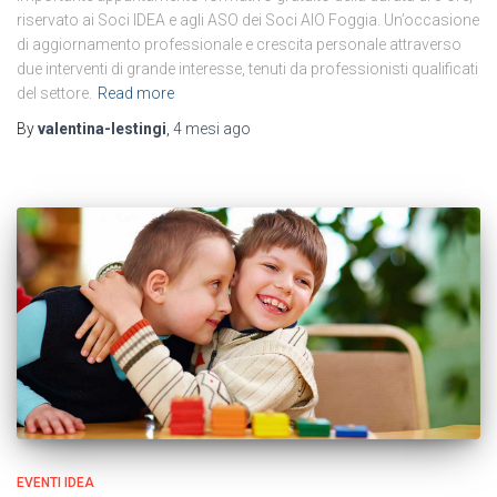
riservato ai Soci IDEA e agli ASO dei Soci AIO Foggia. Un’occasione
di aggiornamento professionale e crescita personale attraverso
due interventi di grande interesse, tenuti da professionisti qualificati
del settore.
Read more
By
valentina-lestingi
,
4 mesi
ago
EVENTI IDEA