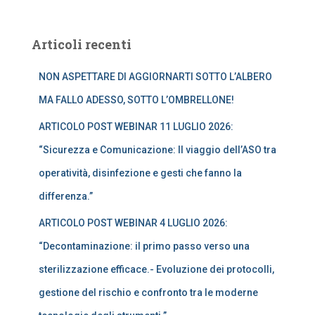
c
e
r
Articoli recenti
c
a
NON ASPETTARE DI AGGIORNARTI SOTTO L’ALBERO
p
e
MA FALLO ADESSO, SOTTO L’OMBRELLONE!
r
:
ARTICOLO POST WEBINAR 11 LUGLIO 2026:
“Sicurezza e Comunicazione: Il viaggio dell’ASO tra
operatività, disinfezione e gesti che fanno la
differenza.”
ARTICOLO POST WEBINAR 4 LUGLIO 2026:
“Decontaminazione: il primo passo verso una
sterilizzazione efficace.- Evoluzione dei protocolli,
gestione del rischio e confronto tra le moderne