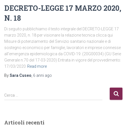
DECRETO-LEGGE 17 MARZO 2020,
N. 18
Di seguito pubblichiamo il testo integrale del DECRETO-LEGGE 17
marzo 2020, n. 18 per visionare la relazione tecnica clicca qui
Misure di potenziamento del Servizio sanitario nazionale e di
sostegno economico per famiglie, lavoratori e imprese connesse
all’emergenza epidemiologica da COVID-19. (20G00034) (GU Serie
Generale n.70 del 17-03-2020) Entrata in vigore del provvedimento:
17/03/2020
Read more
By
Sara Cuseo
,
6 anni
ago
R
Cerca …
i
c
e
r
Articoli recenti
c