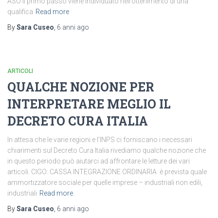
ASO il primo passo viene individuato nell’ottenimento di una
qualifica
Read more
By
Sara Cuseo
,
6 anni
ago
ARTICOLI
QUALCHE NOZIONE PER
INTERPRETARE MEGLIO IL
DECRETO CURA ITALIA
In attesa che le varie regioni e l’INPS ci forniscano i necessari
chiarimenti sul Decreto Cura Italia rivediamo qualche nozione che
in questo periodo può aiutarci ad affrontare le letture dei vari
articoli. CIGO: CASSA INTEGRAZIONE ORDINARIA è prevista quale
ammortizzatore sociale per quelle imprese – industriali non edili,
industriali
Read more
By
Sara Cuseo
,
6 anni
ago