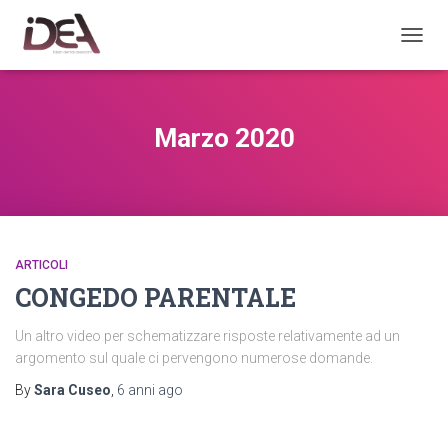
TOGGL
Marzo 2020
ARTICOLI
CONGEDO PARENTALE
Un altro video per schematizzare risposte relativamente ad un
argomento sul quale ci pervengono numerose domande.
By
Sara Cuseo
,
6 anni
ago