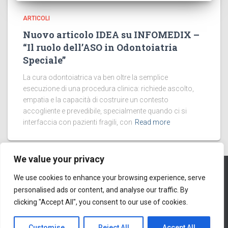
ARTICOLI
Nuovo articolo IDEA su INFOMEDIX –
“Il ruolo dell’ASO in Odontoiatria
Speciale”
La cura odontoiatrica va ben oltre la semplice
esecuzione di una procedura clinica: richiede ascolto,
empatia e la capacità di costruire un contesto
accogliente e prevedibile, specialmente quando ci si
interfaccia con pazienti fragili, con
Read more
We value your privacy
We use cookies to enhance your browsing experience, serve
PRIVACY POLICY
COOKIES
personalised ads or content, and analyse our traffic. By
© 2016
clicking "Accept All", you consent to our use of cookies.
Hestia | Developed by
ThemeIsle
Customise
Reject All
Accept All