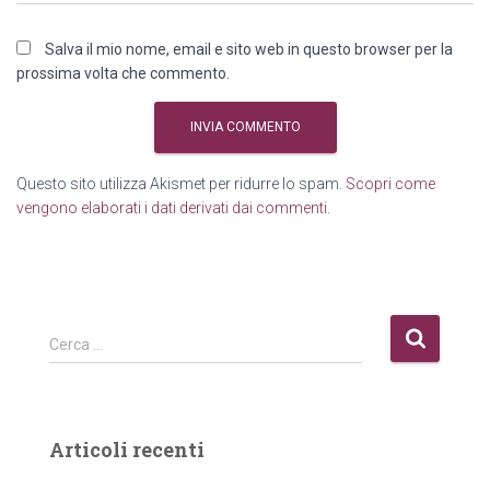
Salva il mio nome, email e sito web in questo browser per la
prossima volta che commento.
Questo sito utilizza Akismet per ridurre lo spam.
Scopri come
vengono elaborati i dati derivati dai commenti
.
R
Cerca …
i
c
e
r
Articoli recenti
c
a