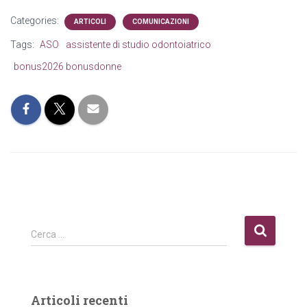
Categories:
ARTICOLI
COMUNICAZIONI
Tags:
ASO
assistente di studio odontoiatrico
bonus2026 bonusdonne
R
Cerca …
i
c
e
r
Articoli recenti
c