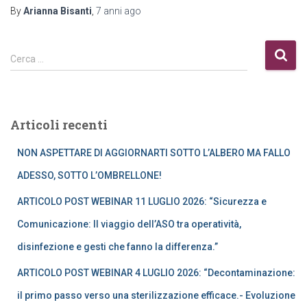
By
Arianna Bisanti
,
7 anni
ago
R
Cerca …
i
c
e
r
Articoli recenti
c
a
NON ASPETTARE DI AGGIORNARTI SOTTO L’ALBERO MA FALLO
p
e
ADESSO, SOTTO L’OMBRELLONE!
r
ARTICOLO POST WEBINAR 11 LUGLIO 2026: “Sicurezza e
:
Comunicazione: Il viaggio dell’ASO tra operatività,
disinfezione e gesti che fanno la differenza.”
ARTICOLO POST WEBINAR 4 LUGLIO 2026: “Decontaminazione:
il primo passo verso una sterilizzazione efficace.- Evoluzione