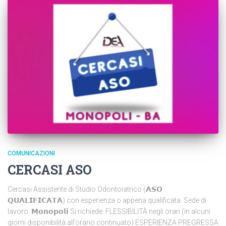
COMUNICAZIONI
CERCASI ASO
Cercasi Assistente di Studio Odontoiatrico (𝗔𝗦𝗢
𝗤𝗨𝗔𝗟𝗜𝗙𝗜𝗖𝗔𝗧𝗔) con esperienza o appena qualificata. Sede di
lavoro: 𝗠𝗼𝗻𝗼𝗽𝗼𝗹𝗶 Si richiede: FLESSIBILITÀ negli orari (in alcuni
giorni disponibilità all’orario continuato) ESPERIENZA PREGRESSA