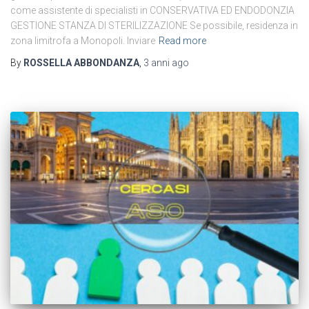
come assistente di specialisti in CONSERVATIVA ED ENDODONZIA
GESTIONE STANZA DI STERILIZZAZIONE Se possibile, residenza in
zona limitrofa a Monopoli. Inviare
Read more
By
ROSSELLA ABBONDANZA
,
3 anni
ago