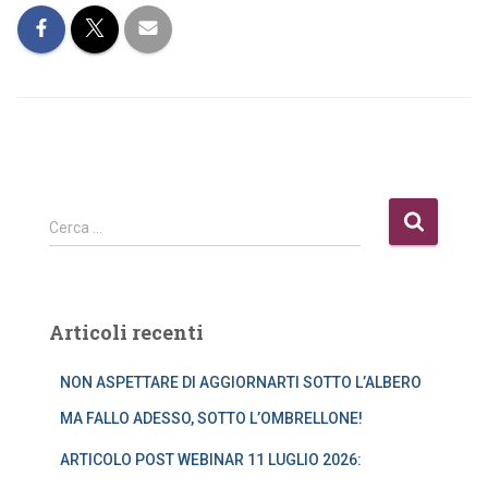
R
Cerca …
i
c
e
r
Articoli recenti
c
a
NON ASPETTARE DI AGGIORNARTI SOTTO L’ALBERO
p
e
MA FALLO ADESSO, SOTTO L’OMBRELLONE!
r
:
ARTICOLO POST WEBINAR 11 LUGLIO 2026: