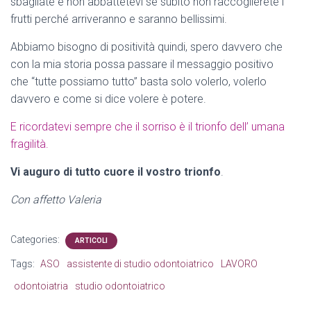
sbagliate e non abbattetevi se subito non raccoglierete i
frutti perché arriveranno e saranno bellissimi.
Abbiamo bisogno di positività quindi, spero davvero che
con la mia storia possa passare il messaggio positivo
che “tutte possiamo tutto” basta solo volerlo, volerlo
davvero e come si dice volere è potere.
E ricordatevi sempre che il sorriso è il trionfo dell’ umana
fragilità.
Vi auguro di tutto cuore il vostro trionfo
.
Con affetto Valeria
Categories:
ARTICOLI
Tags:
ASO
assistente di studio odontoiatrico
LAVORO
odontoiatria
studio odontoiatrico