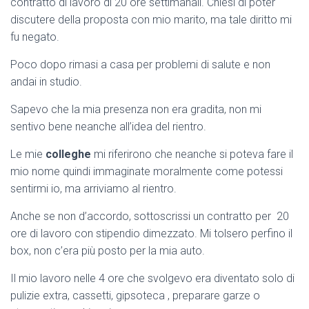
contratto di lavoro di 20 ore settimanali. Chiesi di poter
discutere della proposta con mio marito, ma tale diritto mi
fu negato.
Poco dopo rimasi a casa per problemi di salute e non
andai in studio.
Sapevo che la mia presenza non era gradita, non mi
sentivo bene neanche all’idea del rientro.
Le mie
colleghe
mi riferirono che neanche si poteva fare il
mio nome quindi immaginate moralmente come potessi
sentirmi io, ma arriviamo al rientro.
Anche se non d’accordo, sottoscrissi un contratto per 20
ore di lavoro con stipendio dimezzato. Mi tolsero perfino il
box, non c’era più posto per la mia auto.
Il mio lavoro nelle 4 ore che svolgevo era diventato solo di
pulizie extra, cassetti, gipsoteca , preparare garze o