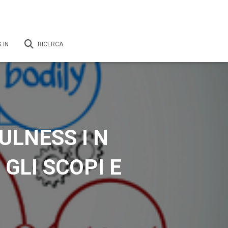
 IN
RICERCA
ULNESS I N
 GLI SCOPI E