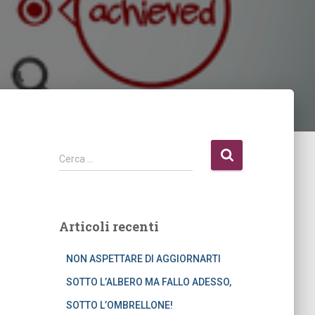
R
Cerca …
i
c
e
r
Articoli recenti
c
a
NON ASPETTARE DI AGGIORNARTI
p
e
SOTTO L’ALBERO MA FALLO ADESSO,
r
SOTTO L’OMBRELLONE!
: