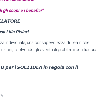
 gli scopi e i benefici”
𝙇𝘼𝙏𝙊𝙍𝙀
ssa Lilia Pislari
za individuale, una consapevolezza di Team che
rizioni, risolvendo gli eventuali problemi con fiducia
 𝙥𝙚𝙧 𝙞 𝙎𝙊𝘾𝙄 𝙄𝘿𝙀𝘼 𝙞𝙣 𝙧𝙚𝙜𝙤𝙡𝙖 𝙘𝙤𝙣 𝙞𝙡
EA