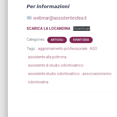
𝙋𝙚𝙧 𝙞𝙣𝙛𝙤𝙧𝙢𝙖𝙯𝙞𝙤𝙣𝙞:
webinar@assistenteidea.it
SCARICA LA LOCANDINA
Download
Categories:
ARTICOLI
EVENTI IDEA
Tags:
aggiornamento professionale
ASO
assistente alla poltrona
assistente di studio odontoiatrico
assistente studio odontoiatrico
associazionismo
odontoiatria