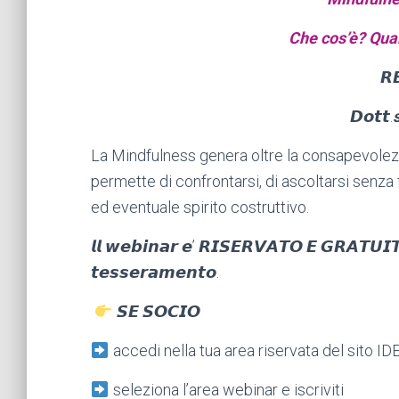
Che cos’è? Quali
𝙍
𝘿𝙤𝙩𝙩.
La Mindfulness genera oltre la consapevolez
permette di confrontarsi, di ascoltarsi senza f
ed eventuale spirito costruttivo.
𝙡𝙡 𝙬𝙚𝙗𝙞𝙣𝙖𝙧 𝙚’ 𝙍𝙄𝙎𝙀𝙍𝙑𝘼𝙏𝙊 𝙀 𝙂𝙍𝘼𝙏𝙐𝙄𝙏𝙊
𝙩𝙚𝙨𝙨𝙚𝙧𝙖𝙢𝙚𝙣𝙩𝙤.
𝙎𝙀 𝙎𝙊𝘾𝙄𝙊
accedi nella tua area riservata del sito ID
seleziona l’area webinar e iscriviti