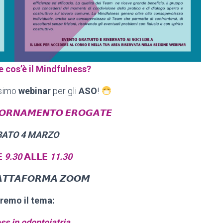
re cos’è il Mindfulness?
ssimo
webinar
per gli
ASO
!
𝙊𝙍𝙉𝘼𝙈𝙀𝙉𝙏𝙊 𝙀𝙍𝙊𝙂𝘼𝙏𝙀
BATO 4 MARZO
𝗘
9.30
𝗔𝗟𝗟𝗘
11.30
𝘼𝙏𝙏𝘼𝙁𝙊𝙍𝙈𝘼 𝙕𝙊𝙊𝙈
remo il tema:
ss in odontoiatria.