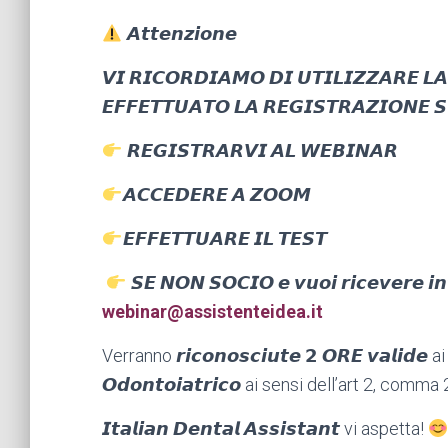
𝘼𝙩𝙩𝙚𝙣𝙯𝙞𝙤𝙣𝙚
𝙑𝙄 𝙍𝙄𝘾𝙊𝙍𝘿𝙄𝘼𝙈𝙊 𝘿𝙄 𝙐𝙏𝙄𝙇𝙄𝙕𝙕𝘼𝙍𝙀 𝙇
𝙀𝙁𝙁𝙀𝙏𝙏𝙐𝘼𝙏𝙊 𝙇𝘼 𝙍𝙀𝙂𝙄𝙎𝙏𝙍𝘼𝙕𝙄𝙊𝙉𝙀 𝙎
𝙍𝙀𝙂𝙄𝙎𝙏𝙍𝘼𝙍𝙑𝙄 𝘼𝙇 𝙒𝙀𝘽𝙄𝙉𝘼𝙍
𝘼𝘾𝘾𝙀𝘿𝙀𝙍𝙀 𝘼 𝙕𝙊𝙊𝙈
𝙀𝙁𝙁𝙀𝙏𝙏𝙐𝘼𝙍𝙀 𝙄𝙇 𝙏𝙀𝙎𝙏
𝙎𝙀 𝙉𝙊𝙉 𝙎𝙊𝘾𝙄𝙊 𝙚 𝙫𝙪𝙤𝙞 𝙧𝙞𝙘𝙚𝙫𝙚𝙧𝙚 𝙞𝙣𝙛
webinar@assistenteidea.it
Verranno
𝙧𝙞𝙘𝙤𝙣𝙤𝙨𝙘𝙞𝙪𝙩𝙚
𝟮 𝙊𝙍𝙀 𝙫𝙖𝙡𝙞𝙙𝙚 ai
𝙊𝙙𝙤𝙣𝙩𝙤𝙞𝙖𝙩𝙧𝙞𝙘𝙤 ai sensi dell’art 2, c
𝙄𝙩𝙖𝙡𝙞𝙖𝙣 𝘿𝙚𝙣𝙩𝙖𝙡 𝘼𝙨𝙨𝙞𝙨𝙩𝙖𝙣𝙩
vi aspetta!