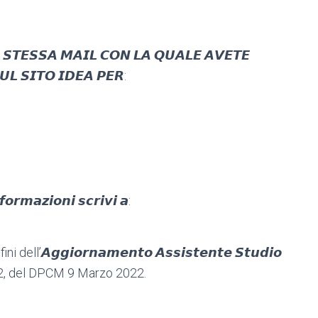
 𝙎𝙏𝙀𝙎𝙎𝘼 𝙈𝘼𝙄𝙇 𝘾𝙊𝙉 𝙇𝘼 𝙌𝙐𝘼𝙇𝙀 𝘼𝙑𝙀𝙏𝙀
𝙇 𝙎𝙄𝙏𝙊 𝙄𝘿𝙀𝘼 𝙋𝙀𝙍:
𝙧𝙢𝙖𝙯𝙞𝙤𝙣𝙞 𝙨𝙘𝙧𝙞𝙫𝙞 𝙖:
 fini dell’𝘼𝙜𝙜𝙞𝙤𝙧𝙣𝙖𝙢𝙚𝙣𝙩𝙤 𝘼𝙨𝙨𝙞𝙨𝙩𝙚𝙣𝙩𝙚 𝙎𝙩𝙪𝙙𝙞𝙤
omma 2, del DPCM 9 Marzo 2022.