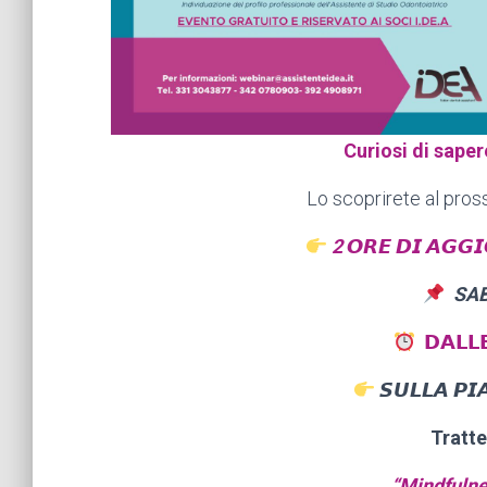
Curiosi di sape
Lo scoprirete al pro
2
𝙊𝙍𝙀 𝘿𝙄 𝘼𝙂𝙂
SA
𝗗𝗔𝗟𝗟
𝙎𝙐𝙇𝙇𝘼 𝙋𝙄
Tratte
“Mindfulne