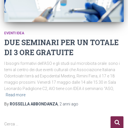
EVENTI IDEA
DUE SEMINARI PER UN TOTALE
DI 3 ORE GRATUITE
I bisogni formativi dell’ASO e gli studi sul microbiota orale: sono i
temi al centro dei due eventi culturali che Associazione Italiana
Odontoiatri terrà ad Expodental Meeting, Rimini Fiera, il 17 e 18
maggio prossimi. Venerdì 17 maggio dalle 14 alle 15.30 in Sala
Leonardo Padiglione C2, AIO tiene con IDEA il seminario “ASO,
Read more
By
ROSSELLA ABBONDANZA
,
2 anni
ago
R
Cerca …
i