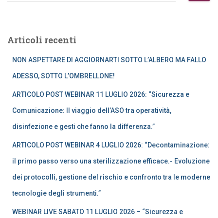
c
e
r
Articoli recenti
c
a
NON ASPETTARE DI AGGIORNARTI SOTTO L’ALBERO MA FALLO
p
e
ADESSO, SOTTO L’OMBRELLONE!
r
ARTICOLO POST WEBINAR 11 LUGLIO 2026: “Sicurezza e
:
Comunicazione: Il viaggio dell’ASO tra operatività,
disinfezione e gesti che fanno la differenza.”
ARTICOLO POST WEBINAR 4 LUGLIO 2026: “Decontaminazione:
il primo passo verso una sterilizzazione efficace.- Evoluzione
dei protocolli, gestione del rischio e confronto tra le moderne
tecnologie degli strumenti.”
WEBINAR LIVE SABATO 11 LUGLIO 2026 – “Sicurezza e