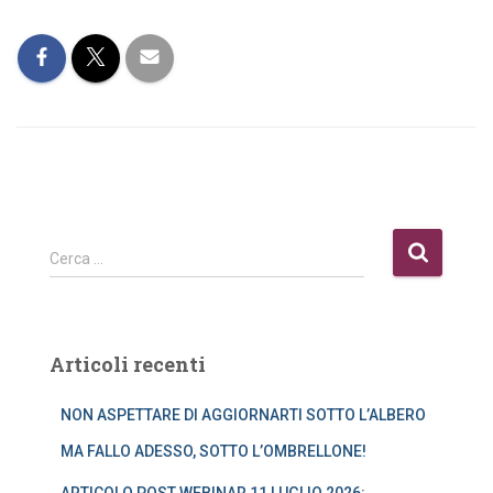
R
Cerca …
i
c
e
r
Articoli recenti
c
a
NON ASPETTARE DI AGGIORNARTI SOTTO L’ALBERO
p
e
MA FALLO ADESSO, SOTTO L’OMBRELLONE!
r
: