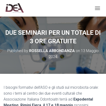
TOGGL
DUE SEMINARI PER UN TOTALE DI
3 ORE GRATUITE
Published by
ROSSELLA ABBONDANZA
on
13 Maggio
2024
I bisogni formativi dell’ASO e gli studi sul microbiota orale:
sono i temi al centro dei due eventi culturali che
Associazione Italiana Odontoiatri terrà ad
Expodental
Meeting, Rimini Fiera, il 17 e 18 maggio
prossimi.