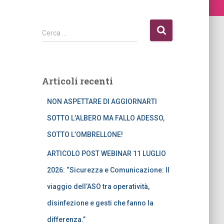
R
Cerca …
i
c
e
r
Articoli recenti
c
a
NON ASPETTARE DI AGGIORNARTI
p
e
SOTTO L’ALBERO MA FALLO ADESSO,
r
SOTTO L’OMBRELLONE!
:
ARTICOLO POST WEBINAR 11 LUGLIO
2026: “Sicurezza e Comunicazione: Il
viaggio dell’ASO tra operatività,
disinfezione e gesti che fanno la
differenza.”