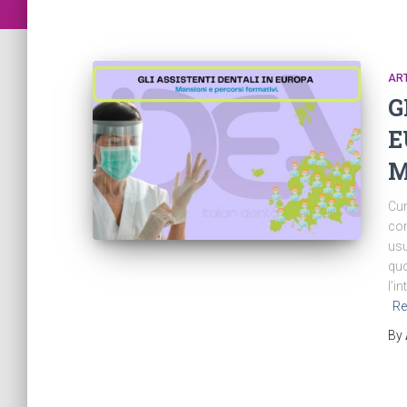
ART
G
E
M
Cur
com
usu
quo
l’i
Re
By