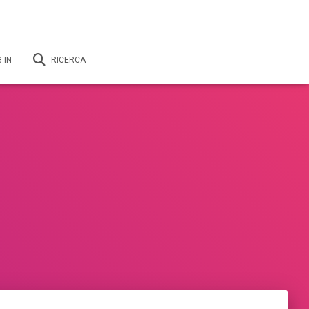
 IN
RICERCA