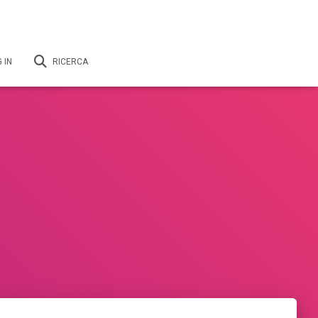
 IN
RICERCA