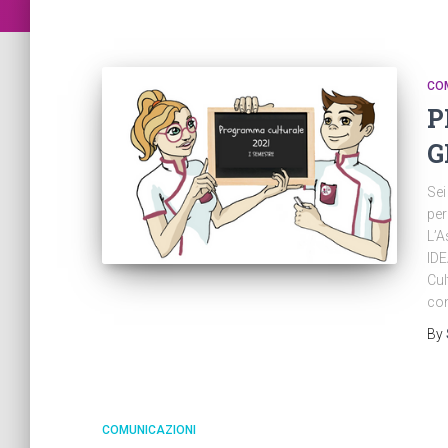
CO
P
G
Sei
per
L’A
IDE
Cul
co
By
COMUNICAZIONI