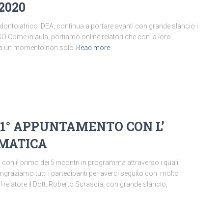
2020
Odontoiatrico IDEA, continua a portare avanti con grande slancio i
SO Come in aula, portiamo online relatori che con la loro
 sia un momento non solo
Read more
 1° APPUNTAMENTO CON L’
RMATICA
 con il primo dei 5 incontri in programma attraverso i quali
graziamo tutti i partecipanti per averci seguito con molto
l relatore il Dott. Roberto Scrascia, con grande slancio,