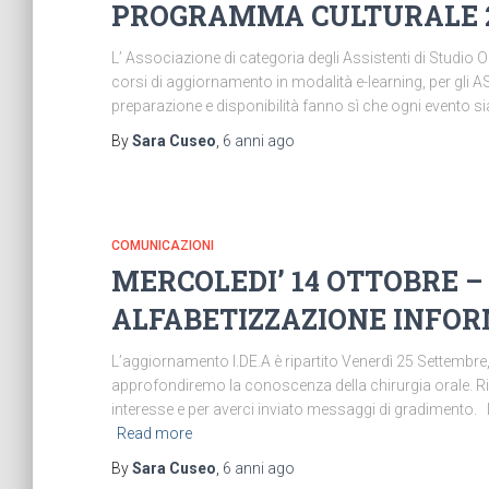
PROGRAMMA CULTURALE 
L’ Associazione di categoria degli Assistenti di Studio 
corsi di aggiornamento in modalità e-learning, per gli A
preparazione e disponibilità fanno sì che ogni evento
By
Sara Cuseo
,
6 anni
ago
COMUNICAZIONI
MERCOLEDI’ 14 OTTOBRE –
ALFABETIZZAZIONE INFO
L’aggiornamento I.DE.A è ripartito Venerdì 25 Settembre,
approfondiremo la conoscenza della chirurgia orale. Rin
interesse e per averci inviato messaggi di gradimento. I
Read more
By
Sara Cuseo
,
6 anni
ago