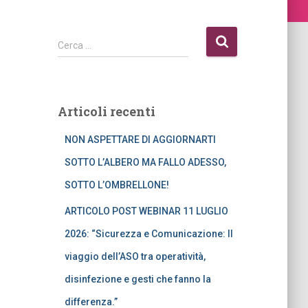
R
Cerca …
i
c
e
r
Articoli recenti
c
a
NON ASPETTARE DI AGGIORNARTI
p
e
SOTTO L’ALBERO MA FALLO ADESSO,
r
SOTTO L’OMBRELLONE!
:
ARTICOLO POST WEBINAR 11 LUGLIO
2026: “Sicurezza e Comunicazione: Il
viaggio dell’ASO tra operatività,
disinfezione e gesti che fanno la
differenza.”