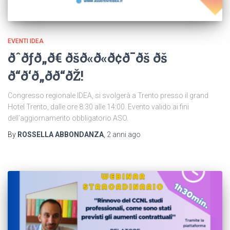
EVENTI IDEA
ðˆðƒð„ð€ ðšð«ð«ð¢ð¯ðš ðš
ð“ð‘ð„ðð“ðŽ!
Congresso regionale IDEA, si svolgerà a Trento presso il grand
Hotel Trento, dalle ore 8:30 alle 14:00. Evento valido ai fini
dell’aggiornamento obbligatorio ASO.
By
ROSSELLA ABBONDANZA
,
2 anni
ago