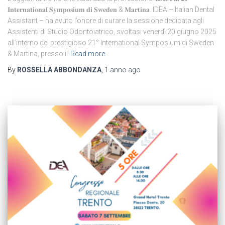
𝐈𝐧𝐭𝐞𝐫𝐧𝐚𝐭𝐢𝐨𝐧𝐚𝐥 𝐒𝐲𝐦𝐩𝐨𝐬𝐢𝐮𝐦 𝐝𝐢 𝐒𝐰𝐞𝐝𝐞𝐧 & 𝐌𝐚𝐫𝐭𝐢𝐧𝐚. IDEA – Italian Dental
Assistant – ha avuto l’onore di curare la sessione dedicata agli
Assistenti di Studio Odontoiatrico, svoltasi venerdì 20 giugno 2025
all’interno del prestigioso 21° International Symposium di Sweden
& Martina, presso il
Read more
By
ROSSELLA ABBONDANZA
,
1 anno
ago