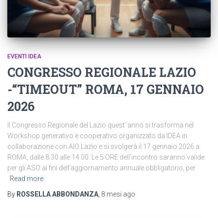
EVENTI IDEA
CONGRESSO REGIONALE LAZIO
-“TIMEOUT” ROMA, 17 GENNAIO
2026
ll Congresso Regionale del Lazio quest’ anno si trasforma nel
Workshop generativo e cooperativo organizzato da IDEA in
collaborazione con AIO Lazio e si svolgerà il 17 gennaio 2026 a
ROMA, dalle 8.30 alle 14.00. Le 5 ORE dell’incontro saranno valide
per gli ASO ai fini dell’aggiornamento annuale obbligatorio, per
Read more
By
ROSSELLA ABBONDANZA
,
8 mesi
ago