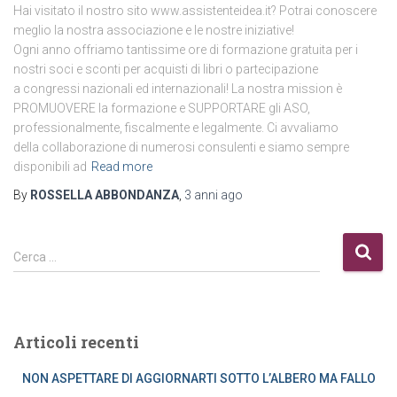
Hai visitato il nostro sito www.assistenteidea.it? Potrai conoscere
meglio la nostra associazione e le nostre iniziative!
Ogni anno offriamo tantissime ore di formazione gratuita per i
nostri soci e sconti per acquisti di libri o partecipazione
a congressi nazionali ed internazionali! La nostra mission è
PROMUOVERE la formazione e SUPPORTARE gli ASO,
professionalmente, fiscalmente e legalmente. Ci avvaliamo
della collaborazione di numerosi consulenti e siamo sempre
disponibili ad
Read more
By
ROSSELLA ABBONDANZA
,
3 anni
ago
R
Cerca …
i
c
e
r
Articoli recenti
c
a
NON ASPETTARE DI AGGIORNARTI SOTTO L’ALBERO MA FALLO
p