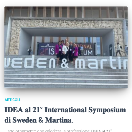
ARTICOLI
𝐈𝐃𝐄𝐀 𝐚𝐥 𝟐𝟏° 𝐈𝐧𝐭𝐞𝐫𝐧𝐚𝐭𝐢𝐨𝐧𝐚𝐥 𝐒𝐲𝐦𝐩𝐨𝐬𝐢𝐮𝐦
𝐝𝐢 𝐒𝐰𝐞𝐝𝐞𝐧 & 𝐌𝐚𝐫𝐭𝐢𝐧𝐚.
L’aggiornamento che valorizza la professione: 𝐈𝐃𝐄𝐀 𝐚𝐥 𝟐𝟏°