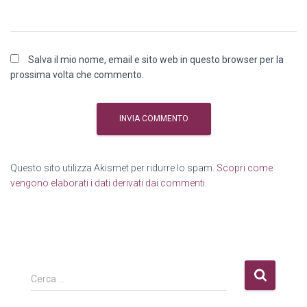
Salva il mio nome, email e sito web in questo browser per la
prossima volta che commento.
Questo sito utilizza Akismet per ridurre lo spam.
Scopri come
vengono elaborati i dati derivati dai commenti
.
R
Cerca …
i
c