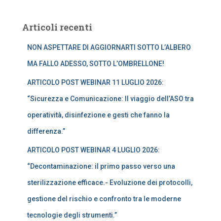
e
r
Articoli recenti
c
a
NON ASPETTARE DI AGGIORNARTI SOTTO L’ALBERO
p
e
MA FALLO ADESSO, SOTTO L’OMBRELLONE!
r
ARTICOLO POST WEBINAR 11 LUGLIO 2026:
:
“Sicurezza e Comunicazione: Il viaggio dell’ASO tra
operatività, disinfezione e gesti che fanno la
differenza.”
ARTICOLO POST WEBINAR 4 LUGLIO 2026:
“Decontaminazione: il primo passo verso una
sterilizzazione efficace.- Evoluzione dei protocolli,
gestione del rischio e confronto tra le moderne
tecnologie degli strumenti.”