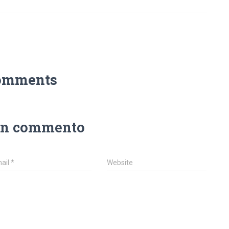
omments
un commento
ail
*
Website