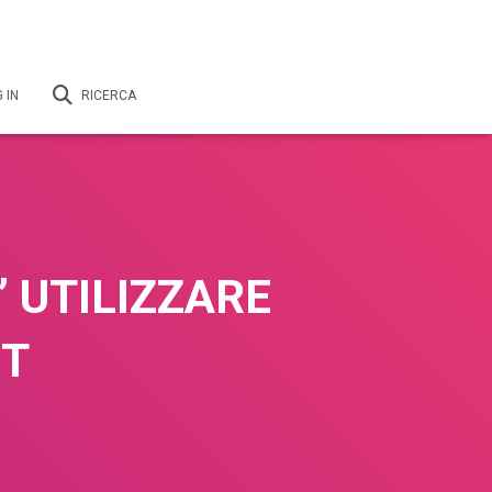
 IN
RICERCA
’ UTILIZZARE
UT