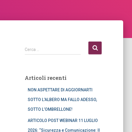
R
Cerca …
i
c
e
r
Articoli recenti
c
a
NON ASPETTARE DI AGGIORNARTI
p
e
SOTTO L’ALBERO MA FALLO ADESSO,
r
SOTTO L’OMBRELLONE!
:
ARTICOLO POST WEBINAR 11 LUGLIO
2026: “Sicurezza e Comunicazione: Il