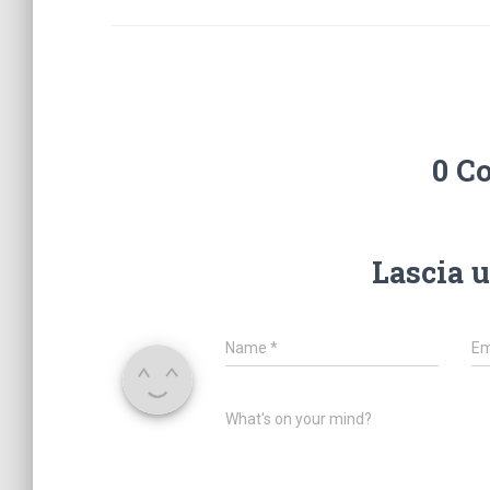
0 C
Lascia 
Name
*
Em
What's on your mind?