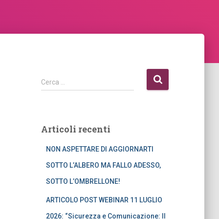
R
Cerca …
i
c
e
r
Articoli recenti
c
a
NON ASPETTARE DI AGGIORNARTI
p
e
SOTTO L’ALBERO MA FALLO ADESSO,
r
SOTTO L’OMBRELLONE!
:
ARTICOLO POST WEBINAR 11 LUGLIO
2026: “Sicurezza e Comunicazione: Il