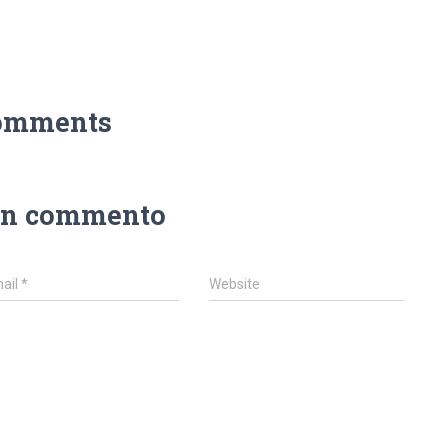
omments
un commento
ail
*
Website