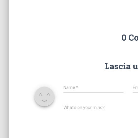
0 C
Lascia 
Name
*
Em
What's on your mind?