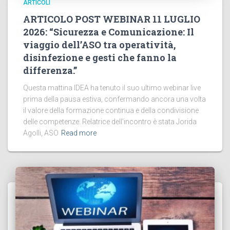
ARTICOLI
ARTICOLO POST WEBINAR 11 LUGLIO
2026: “Sicurezza e Comunicazione: Il
viaggio dell’ASO tra operatività,
disinfezione e gesti che fanno la
differenza.”
Questa mattina IDEA ha tenuto il suo ultimo webinar live
prima della pausa estiva, confermando ancora una volta
il valore della formazione continua e della condivisione
delle competenze. Relatrice dell’incontro è stata Jorida
Agolli, ASO
Read more