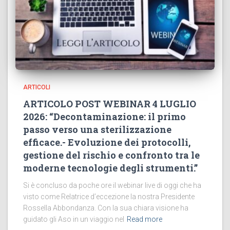
ARTICOLI
ARTICOLO POST WEBINAR 4 LUGLIO
2026: “Decontaminazione: il primo
passo verso una sterilizzazione
efficace.- Evoluzione dei protocolli,
gestione del rischio e confronto tra le
moderne tecnologie degli strumenti.”
Si è concluso da poche ore il webinar live di oggi che ha
visto come Relatrice d’eccezione la nostra Presidente
Rossella Abbondanza. Con la sua chiara visione ha
guidato gli Aso in un viaggio nel
Read more