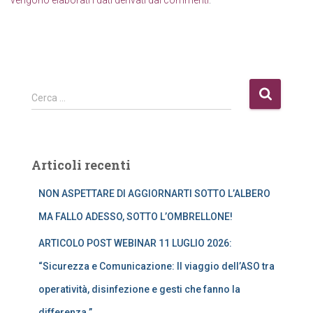
vengono elaborati i dati derivati dai commenti
.
R
Cerca …
i
c
e
r
Articoli recenti
c
a
NON ASPETTARE DI AGGIORNARTI SOTTO L’ALBERO
p
e
MA FALLO ADESSO, SOTTO L’OMBRELLONE!
r
ARTICOLO POST WEBINAR 11 LUGLIO 2026:
:
“Sicurezza e Comunicazione: Il viaggio dell’ASO tra
operatività, disinfezione e gesti che fanno la
differenza.”