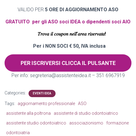
VALIDO PER
5 ORE DI AGGIORNAMENTO ASO
GRATUITO per gli ASO soci IDEA o dipendenti soci AIO
𝑇𝑟𝑜𝑣𝑎 𝑖𝑙 𝑐𝑜𝑢𝑝𝑜𝑛 𝑛𝑒𝑙𝑙’𝑎𝑟𝑒𝑎 𝑟𝑖𝑠𝑒𝑟𝑣𝑎𝑡𝑎!
Per i NON SOCI € 50, IVA inclusa
PER ISCRIVERSI CLICCA IL PULSANTE
Per info: segreteria@assistenteidea.it – 351 6967919
Categories:
EVENTI IDEA
Tags:
aggiornamento professionale
ASO
assistente alla poltrona
assistente di studio odontoiatrico
assistente studio odontoiatrico
associazionismo
formazione
odontoiatria