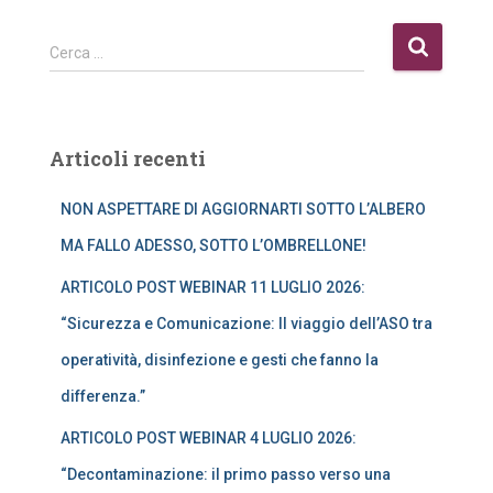
R
Cerca …
i
c
e
r
Articoli recenti
c
a
NON ASPETTARE DI AGGIORNARTI SOTTO L’ALBERO
p
e
MA FALLO ADESSO, SOTTO L’OMBRELLONE!
r
:
ARTICOLO POST WEBINAR 11 LUGLIO 2026:
“Sicurezza e Comunicazione: Il viaggio dell’ASO tra
operatività, disinfezione e gesti che fanno la
differenza.”
ARTICOLO POST WEBINAR 4 LUGLIO 2026:
“Decontaminazione: il primo passo verso una