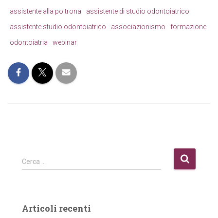
assistente alla poltrona
assistente di studio odontoiatrico
assistente studio odontoiatrico
associazionismo
formazione
odontoiatria
webinar
R
Cerca …
i
c
e
r
Articoli recenti
c