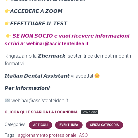
𝘼𝘾𝘾𝙀𝘿𝙀𝙍𝙀 𝘼 𝙕𝙊𝙊𝙈
𝙀𝙁𝙁𝙀𝙏𝙏𝙐𝘼𝙍𝙀 𝙄𝙇 𝙏𝙀𝙎𝙏
𝙎𝙀 𝙉𝙊𝙉 𝙎𝙊𝘾𝙄𝙊 𝙚 𝙫𝙪𝙤𝙞 𝙧𝙞𝙘𝙚𝙫𝙚𝙧𝙚 𝙞𝙣𝙛𝙤𝙧𝙢𝙖𝙯𝙞𝙤𝙣𝙞
𝙨𝙘𝙧𝙞𝙫𝙞 𝙖: webinar@assistenteidea.it
Ringraziamo la 𝙕𝙝𝙚𝙧𝙢𝙖𝙘𝙠, sostenitrice dei nostri incontri
formativi.
𝙄𝙩𝙖𝙡𝙞𝙖𝙣 𝘿𝙚𝙣𝙩𝙖𝙡 𝘼𝙨𝙨𝙞𝙨𝙩𝙖𝙣𝙩 vi aspetta!
𝙋𝙚𝙧 𝙞𝙣𝙛𝙤𝙧𝙢𝙖𝙯𝙞𝙤𝙣𝙞:
webinar@assistenteidea.it
CLICCA QUI E SCARICA LA LOCANDINA
Download
Categories:
ARTICOLI
EVENTI IDEA
SENZA CATEGORIA
Tags:
aggiornamento professionale
ASO