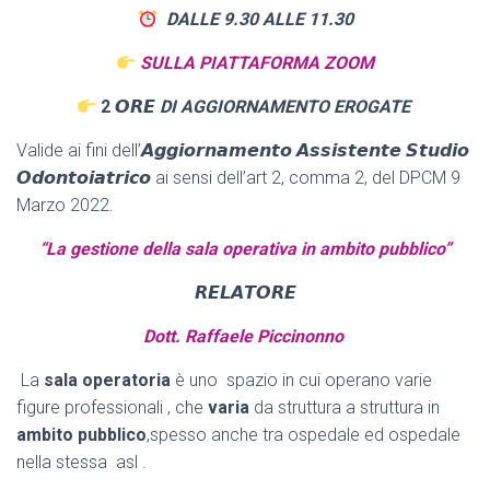
DALLE 9.30 ALLE 11.30
SULLA PIATTAFORMA ZOOM
2
𝙊𝙍𝙀
DI AGGIORNAMENTO EROGATE
Valide ai fini dell’𝘼𝙜𝙜𝙞𝙤𝙧𝙣𝙖𝙢𝙚𝙣𝙩𝙤 𝘼𝙨𝙨𝙞𝙨𝙩𝙚𝙣𝙩𝙚 𝙎𝙩𝙪𝙙𝙞𝙤
𝙊𝙙𝙤𝙣𝙩𝙤𝙞𝙖𝙩𝙧𝙞𝙘𝙤 ai sensi dell’art 2, comma 2, del DPCM 9
Marzo 2022.
“La gestione della sala operativa
in ambito pubblico”
𝙍𝙀𝙇𝘼𝙏𝙊𝙍𝙀
Dott. Raffaele Piccinonno
La
sala operatoria
è uno spazio in cui operano varie
figure professionali , che
varia
da struttura a struttura in
ambito pubblico
,spesso anche tra ospedale ed ospedale
nella stessa asl .