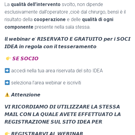
La
qualità
dell’intervento
svolto, non dipende
esclusivamente dall’operatore ,cioè dal chirurgo, bensì è il
risultato della
cooperazione
e delle
qualità di ogni
componente
presente nella sala stessa.
𝙡𝙡 𝙬𝙚𝙗𝙞𝙣𝙖𝙧 𝙚’ 𝙍𝙄𝙎𝙀𝙍𝙑𝘼𝙏𝙊 𝙀 𝙂𝙍𝘼𝙏𝙐𝙄𝙏𝙊 𝙥𝙚𝙧 𝙞 𝙎𝙊𝘾𝙄
𝙄𝘿𝙀𝘼 𝙞𝙣 𝙧𝙚𝙜𝙤𝙡𝙖 𝙘𝙤𝙣 𝙞𝙡 𝙩𝙚𝙨𝙨𝙚𝙧𝙖𝙢𝙚𝙣𝙩𝙤.
𝙎𝙀 𝙎𝙊𝘾𝙄𝙊
accedi nella tua area riservata del sito IDEA
seleziona l’area webinar e iscriviti
𝘼𝙩𝙩𝙚𝙣𝙯𝙞𝙤𝙣𝙚
𝙑𝙄 𝙍𝙄𝘾𝙊𝙍𝘿𝙄𝘼𝙈𝙊 𝘿𝙄 𝙐𝙏𝙄𝙇𝙄𝙕𝙕𝘼𝙍𝙀 𝙇𝘼 𝙎𝙏𝙀𝙎𝙎𝘼
𝙈𝘼𝙄𝙇 𝘾𝙊𝙉 𝙇𝘼 𝙌𝙐𝘼𝙇𝙀 𝘼𝙑𝙀𝙏𝙀 𝙀𝙁𝙁𝙀𝙏𝙏𝙐𝘼𝙏𝙊 𝙇𝘼
𝙍𝙀𝙂𝙄𝙎𝙏𝙍𝘼𝙕𝙄𝙊𝙉𝙀 𝙎𝙐𝙇 𝙎𝙄𝙏𝙊 𝙄𝘿𝙀𝘼 𝙋𝙀𝙍:
𝙍𝙀𝙂𝙄𝙎𝙏𝙍𝘼𝙍𝙑𝙄 𝘼𝙇 𝙒𝙀𝘽𝙄𝙉𝘼𝙍