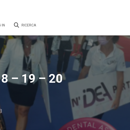
 IN
RICERCA
 – 19 – 20
3