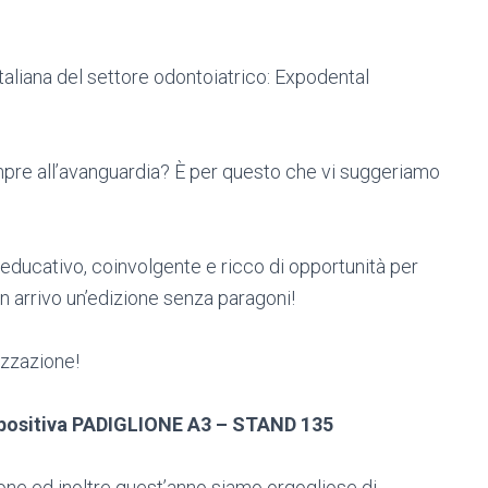
italiana del settore odontoiatrico: Expodental
mpre all’avanguardia? È per questo che vi suggeriamo
educativo, coinvolgente e ricco di opportunità per
n arrivo un’edizione senza paragoni!
izzazione!
espositiva PADIGLIONE A3 – STAND 135
one ed inoltre quest’anno siamo orgogliose di