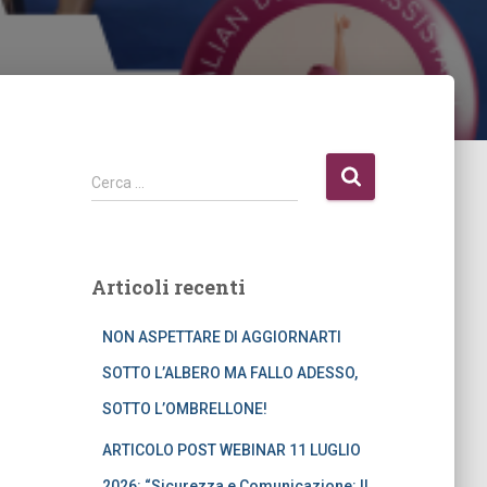
R
Cerca …
i
c
e
r
Articoli recenti
c
a
NON ASPETTARE DI AGGIORNARTI
p
e
SOTTO L’ALBERO MA FALLO ADESSO,
r
SOTTO L’OMBRELLONE!
:
ARTICOLO POST WEBINAR 11 LUGLIO
2026: “Sicurezza e Comunicazione: Il