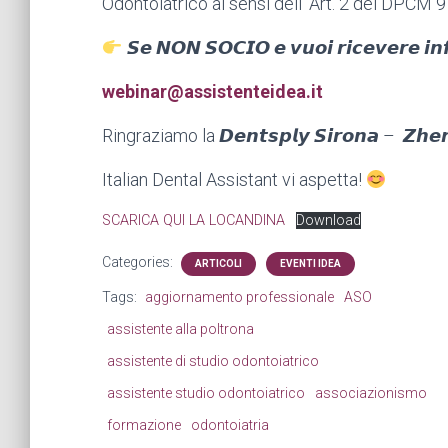
Odontoiatrico ai sensi dell’ Art. 2 del DPCM 
𝙎𝙚 𝙉𝙊𝙉 𝙎𝙊𝘾𝙄𝙊 𝙚 𝙫𝙪𝙤𝙞 𝙧𝙞𝙘𝙚𝙫𝙚𝙧𝙚 𝙞𝙣𝙛
webinar@assistenteidea.it
Ringraziamo la 𝘿𝙚𝙣𝙩𝙨𝙥𝙡𝙮 𝙎𝙞𝙧𝙤𝙣𝙖 – 𝙕𝙝
Italian Dental Assistant vi aspetta!
SCARICA QUI LA LOCANDINA
Download
Categories:
ARTICOLI
EVENTI IDEA
Tags:
aggiornamento professionale
ASO
assistente alla poltrona
assistente di studio odontoiatrico
assistente studio odontoiatrico
associazionismo
formazione
odontoiatria