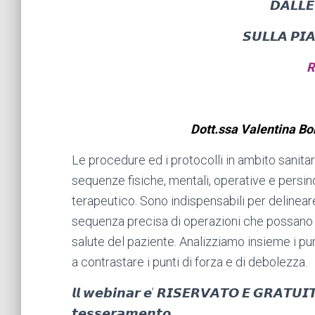
𝘿𝘼𝙇𝙇𝙀 
𝙎𝙐𝙇𝙇𝘼 𝙋𝙄
R
Dott.ssa Valentina B
Le procedure ed i protocolli in ambito sanita
sequenze fisiche, mentali, operative e persin
terapeutico. Sono indispensabili per deline
sequenza precisa di operazioni che possano ga
salute del paziente. Analizziamo insieme i pun
a contrastare i punti di forza e di debolezza.
𝙡𝙡 𝙬𝙚𝙗𝙞𝙣𝙖𝙧 𝙚’ 𝙍𝙄𝙎𝙀𝙍𝙑𝘼𝙏𝙊 𝙀 𝙂𝙍𝘼𝙏𝙐𝙄𝙏𝙊
𝙩𝙚𝙨𝙨𝙚𝙧𝙖𝙢𝙚𝙣𝙩𝙤.