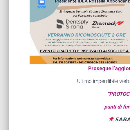
Prosegue l’aggio
Ultimo imperdibile webi
“PROTOCO
punti di fo
𝙎𝘼𝘽