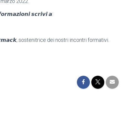
9 marzo 2022.
𝙧𝙢𝙖𝙯𝙞𝙤𝙣𝙞 𝙨𝙘𝙧𝙞𝙫𝙞 𝙖:
𝙚𝙧𝙢𝙖𝙘𝙠, sostenitrice dei nostri incontri formativi.