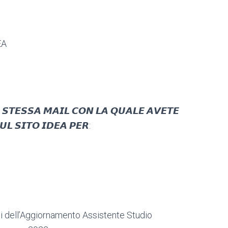
EA
 𝙎𝙏𝙀𝙎𝙎𝘼 𝙈𝘼𝙄𝙇 𝘾𝙊𝙉 𝙇𝘼 𝙌𝙐𝘼𝙇𝙀 𝘼𝙑𝙀𝙏𝙀
𝙇 𝙎𝙄𝙏𝙊 𝙄𝘿𝙀𝘼 𝙋𝙀𝙍:
ai fini dell’Aggiornamento Assistente Studio