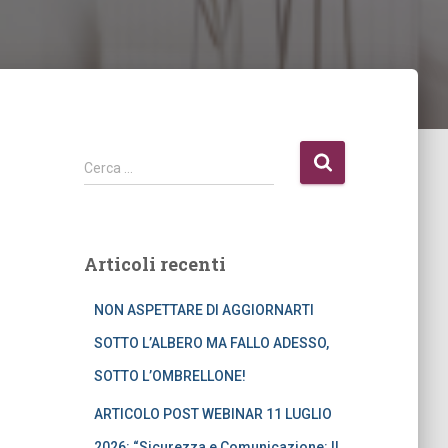
R
Cerca …
i
c
e
r
Articoli recenti
c
a
NON ASPETTARE DI AGGIORNARTI
p
e
SOTTO L’ALBERO MA FALLO ADESSO,
r
SOTTO L’OMBRELLONE!
:
ARTICOLO POST WEBINAR 11 LUGLIO
2026: “Sicurezza e Comunicazione: Il