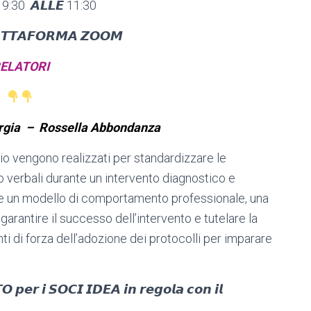
9:30 𝘼𝙇𝙇𝙀 11:30
𝙏𝙏𝘼𝙁𝙊𝙍𝙈𝘼 𝙕𝙊𝙊𝙈
ELATORI
orgia – Rossella Abbondanza
rio vengono realizzati per standardizzare le
o verbali durante un intervento diagnostico e
are un modello di comportamento professionale, una
rantire il successo dell’intervento e tutelare la
ti di forza dell’adozione dei protocolli per imparare
 𝙥𝙚𝙧 𝙞 𝙎𝙊𝘾𝙄 𝙄𝘿𝙀𝘼 𝙞𝙣 𝙧𝙚𝙜𝙤𝙡𝙖 𝙘𝙤𝙣 𝙞𝙡