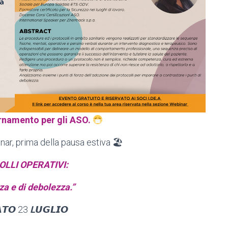
rnamento per gli ASO.
nar, prima della pausa estiva 🏖
LLI OPERATIVI:
rza e di debolezza.”
𝘼𝙏𝙊 23
L
𝙐𝙂𝙇𝙄𝙊