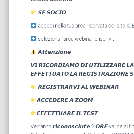
𝙎𝙀 𝙎𝙊𝘾𝙄𝙊
accedi nella tua area riservata del sito ID
seleziona l’area webinar e iscriviti
𝘼𝙩𝙩𝙚𝙣𝙯𝙞𝙤𝙣𝙚
𝙑𝙄 𝙍𝙄𝘾𝙊𝙍𝘿𝙄𝘼𝙈𝙊 𝘿𝙄 𝙐𝙏𝙄𝙇𝙄𝙕𝙕𝘼𝙍𝙀 𝙇
𝙀𝙁𝙁𝙀𝙏𝙏𝙐𝘼𝙏𝙊 𝙇𝘼 𝙍𝙀𝙂𝙄𝙎𝙏𝙍𝘼𝙕𝙄𝙊𝙉𝙀 𝙎
𝙍𝙀𝙂𝙄𝙎𝙏𝙍𝘼𝙍𝙑𝙄 𝘼𝙇 𝙒𝙀𝘽𝙄𝙉𝘼𝙍
𝘼𝘾𝘾𝙀𝘿𝙀𝙍𝙀 𝘼 𝙕𝙊𝙊𝙈
𝙀𝙁𝙁𝙀𝙏𝙏𝙐𝘼𝙍𝙀 𝙄𝙇 𝙏𝙀𝙎𝙏
Verranno 𝙧𝙞𝙘𝙤𝙣𝙤𝙨𝙘𝙞𝙪𝙩𝙚 2 𝙊𝙍𝙀 valide 