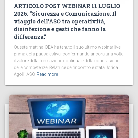
ARTICOLO POST WEBINAR 11 LUGLIO
2026: “Sicurezza e Comunicazione: Il
viaggio dell’ASO tra operatività,
disinfezione e gesti che fanno la
differenza.”
Questa mattina IDEA ha tenuto il suo ultimo webinar live
prima della pausa estiva, confermando ancora una volta
il valore della formazione continua e della condivisione
delle competenze. Relatrice dell’incontro è stata Jorida
Agolli, ASO
Read more