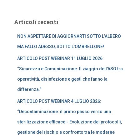
c
e
r
Articoli recenti
c
a
NON ASPETTARE DI AGGIORNARTI SOTTO L’ALBERO
p
e
MA FALLO ADESSO, SOTTO L’OMBRELLONE!
r
:
ARTICOLO POST WEBINAR 11 LUGLIO 2026:
“Sicurezza e Comunicazione: Il viaggio dell’ASO tra
operatività, disinfezione e gesti che fanno la
differenza.”
ARTICOLO POST WEBINAR 4 LUGLIO 2026:
“Decontaminazione: il primo passo verso una
sterilizzazione efficace.- Evoluzione dei protocolli,
gestione del rischio e confronto tra le moderne