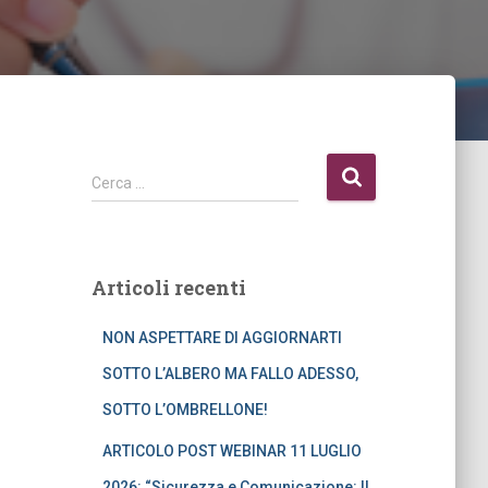
R
Cerca …
i
c
e
r
Articoli recenti
c
a
NON ASPETTARE DI AGGIORNARTI
p
e
SOTTO L’ALBERO MA FALLO ADESSO,
r
SOTTO L’OMBRELLONE!
:
ARTICOLO POST WEBINAR 11 LUGLIO
2026: “Sicurezza e Comunicazione: Il