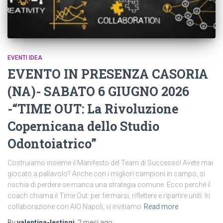
EVENTI IDEA
EVENTO IN PRESENZA CASORIA
(NA)- SABATO 6 GIUGNO 2026
-“TIME OUT: La Rivoluzione
Copernicana dello Studio
Odontoiatrico”
Costruiamo insieme il Manifesto del Team di Successo! Avete mai
giocato a pallavolo? Anche con i migliori campioni in campo, si
rischia di perdere se manca una strategia comune. Ecco perché il
coach chiama il Time Out: per fermarsi, riflettere e ripartire uniti. In
collaborazione con AIO Napoli, vi invitiamo
Read more
By
valentina-lestingi
,
2 mesi
ago