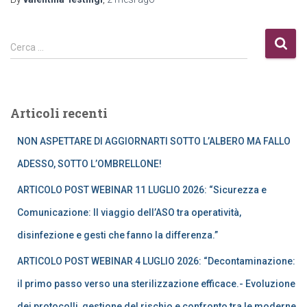
R
Cerca …
i
c
e
r
Articoli recenti
c
a
NON ASPETTARE DI AGGIORNARTI SOTTO L’ALBERO MA FALLO
p
e
ADESSO, SOTTO L’OMBRELLONE!
r
ARTICOLO POST WEBINAR 11 LUGLIO 2026: “Sicurezza e
:
Comunicazione: Il viaggio dell’ASO tra operatività,
disinfezione e gesti che fanno la differenza.”
ARTICOLO POST WEBINAR 4 LUGLIO 2026: “Decontaminazione:
il primo passo verso una sterilizzazione efficace.- Evoluzione
dei protocolli, gestione del rischio e confronto tra le moderne