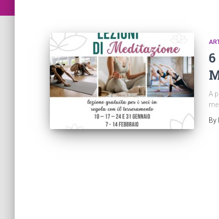
ART
6
M
A p
med
By