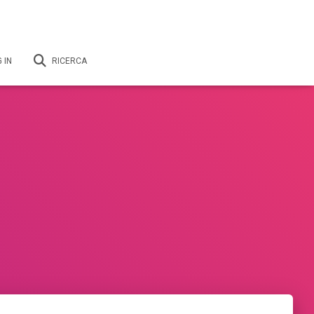
 IN
RICERCA