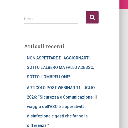
R
Cerca …
i
c
e
r
Articoli recenti
c
a
NON ASPETTARE DI AGGIORNARTI
p
e
SOTTO L’ALBERO MA FALLO ADESSO,
r
SOTTO L’OMBRELLONE!
:
ARTICOLO POST WEBINAR 11 LUGLIO
2026: “Sicurezza e Comunicazione: Il
viaggio dell’ASO tra operatività,
disinfezione e gesti che fanno la
differenza.”