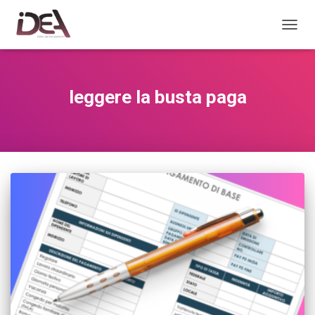
TOGGL
leggere la busta paga