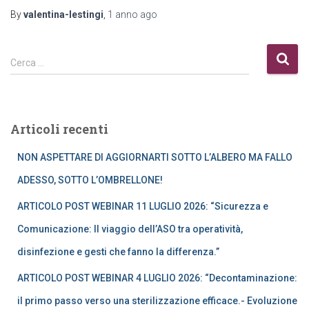
By
valentina-lestingi
,
1 anno
ago
R
Cerca …
i
c
e
r
Articoli recenti
c
a
NON ASPETTARE DI AGGIORNARTI SOTTO L’ALBERO MA FALLO
p
e
ADESSO, SOTTO L’OMBRELLONE!
r
ARTICOLO POST WEBINAR 11 LUGLIO 2026: “Sicurezza e
:
Comunicazione: Il viaggio dell’ASO tra operatività,
disinfezione e gesti che fanno la differenza.”
ARTICOLO POST WEBINAR 4 LUGLIO 2026: “Decontaminazione:
il primo passo verso una sterilizzazione efficace.- Evoluzione