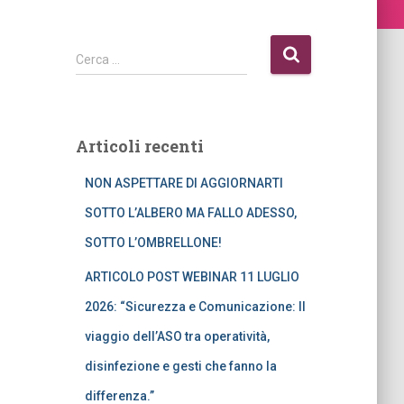
R
Cerca …
i
c
e
r
Articoli recenti
c
a
NON ASPETTARE DI AGGIORNARTI
p
e
SOTTO L’ALBERO MA FALLO ADESSO,
r
SOTTO L’OMBRELLONE!
:
ARTICOLO POST WEBINAR 11 LUGLIO
2026: “Sicurezza e Comunicazione: Il
viaggio dell’ASO tra operatività,
disinfezione e gesti che fanno la
differenza.”