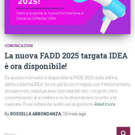
COMUNICAZIONI
La nuova FADD 2025 targata IDEA
è ora disponibile!
Da questo momento è disponibile la FADD 2025 sulla vetrina
dell’Accademia IDEA. Se sei già Socio in regola con il tesseramento
annuale trovi, nella tua area riservata del sito, i coupon che ti
consentiranno di accedere con lo straordinario sconto a te
riservato. Puoi iniziare da subito ad acquisire le
Read more
By
ROSSELLA ABBONDANZA
,
10 mesi
ago
R
Cerca …