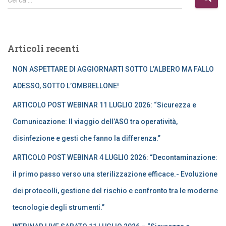
i
c
e
r
Articoli recenti
c
a
NON ASPETTARE DI AGGIORNARTI SOTTO L’ALBERO MA FALLO
p
e
ADESSO, SOTTO L’OMBRELLONE!
r
ARTICOLO POST WEBINAR 11 LUGLIO 2026: “Sicurezza e
:
Comunicazione: Il viaggio dell’ASO tra operatività,
disinfezione e gesti che fanno la differenza.”
ARTICOLO POST WEBINAR 4 LUGLIO 2026: “Decontaminazione:
il primo passo verso una sterilizzazione efficace.- Evoluzione
dei protocolli, gestione del rischio e confronto tra le moderne
tecnologie degli strumenti.”