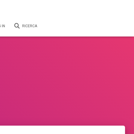
 IN
RICERCA