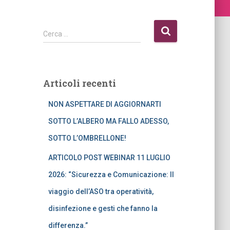
R
Cerca …
i
c
e
r
Articoli recenti
c
a
NON ASPETTARE DI AGGIORNARTI
p
e
SOTTO L’ALBERO MA FALLO ADESSO,
r
SOTTO L’OMBRELLONE!
:
ARTICOLO POST WEBINAR 11 LUGLIO
2026: “Sicurezza e Comunicazione: Il
viaggio dell’ASO tra operatività,
disinfezione e gesti che fanno la
differenza.”