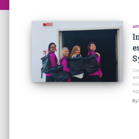
ART
I
e
S
Com
ave
coi
agg
By