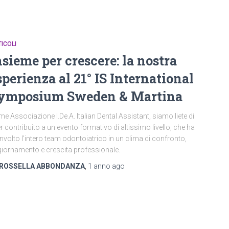
ICOLI
nsieme per crescere: la nostra
sperienza al 21° IS International
ymposium Sweden & Martina
e Associazione I.De.A. Italian Dental Assistant, siamo liete di
r contribuito a un evento formativo di altissimo livello, che ha
nvolto l’intero team odontoiatrico in un clima di confronto,
iornamento e crescita professionale.
ROSSELLA ABBONDANZA
,
1 anno
ago