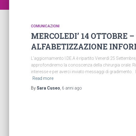
COMUNICAZIONI
MERCOLEDI’ 14 OTTOBRE –
ALFABETIZZAZIONE INFO
L’aggiornamento I.DE.A è ripartito Venerdì 25 Settembre,
approfondiremo la conoscenza della chirurgia orale. Rin
interesse e per averci inviato messaggi di gradimento. I
Read more
By
Sara Cuseo
,
6 anni
ago