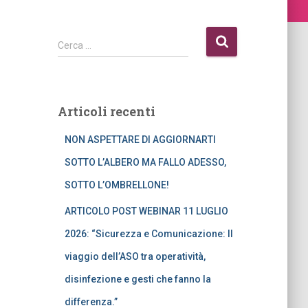
R
Cerca …
i
c
e
r
Articoli recenti
c
a
NON ASPETTARE DI AGGIORNARTI
p
e
SOTTO L’ALBERO MA FALLO ADESSO,
r
SOTTO L’OMBRELLONE!
:
ARTICOLO POST WEBINAR 11 LUGLIO
2026: “Sicurezza e Comunicazione: Il
viaggio dell’ASO tra operatività,
disinfezione e gesti che fanno la
differenza.”