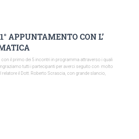
 1° APPUNTAMENTO CON L’
RMATICA
 con il primo dei 5 incontri in programma attraverso i quali
graziamo tutti i partecipanti per averci seguito con molto
l relatore il Dott. Roberto Scrascia, con grande slancio,