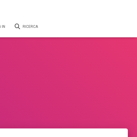
 IN
RICERCA