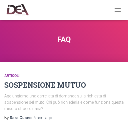
TOGGL
FAQ
ARTICOLI
SOSPENSIONE MUTUO
Aggiungiamo una carrellata di domande sulla richiesta di
sospensione del muto. Chi può richiederla e come funziona questa
misura straordinaria?
By
Sara Cuseo
,
6 anni
ago