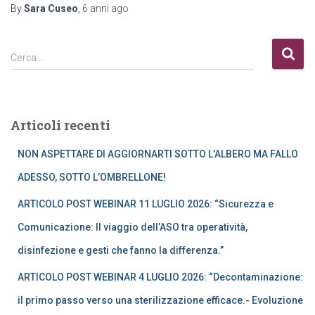
By
Sara Cuseo
,
6 anni
ago
R
Cerca …
i
c
e
r
Articoli recenti
c
a
NON ASPETTARE DI AGGIORNARTI SOTTO L’ALBERO MA FALLO
p
e
ADESSO, SOTTO L’OMBRELLONE!
r
ARTICOLO POST WEBINAR 11 LUGLIO 2026: “Sicurezza e
:
Comunicazione: Il viaggio dell’ASO tra operatività,
disinfezione e gesti che fanno la differenza.”
ARTICOLO POST WEBINAR 4 LUGLIO 2026: “Decontaminazione:
il primo passo verso una sterilizzazione efficace.- Evoluzione