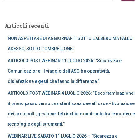
c
e
r
Articoli recenti
c
a
NON ASPETTARE DI AGGIORNARTI SOTTO L’ALBERO MA FALLO
p
e
ADESSO, SOTTO L’OMBRELLONE!
r
ARTICOLO POST WEBINAR 11 LUGLIO 2026: “Sicurezza e
:
Comunicazione: Il viaggio dell’ASO tra operatività,
disinfezione e gesti che fanno la differenza.”
ARTICOLO POST WEBINAR 4 LUGLIO 2026: “Decontaminazione:
il primo passo verso una sterilizzazione efficace.- Evoluzione
dei protocolli, gestione del rischio e confronto tra le moderne
tecnologie degli strumenti.”
WEBINAR LIVE SABATO 11 LUGLIO 2026 – “Sicurezza e