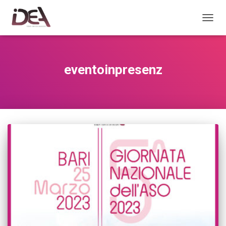
TOGGL
eventoinpresenz