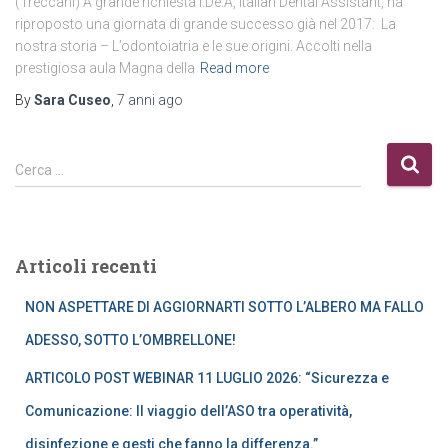
(Treccani) A grande richiesta I.De.A, Italian Dental Assistant, ha
riproposto una giornata di grande successo già nel 2017: La
nostra storia – L’odontoiatria e le sue origini. Accolti nella
prestigiosa aula Magna della
Read more
By
Sara Cuseo
,
7 anni
ago
R
Cerca …
i
c
e
r
Articoli recenti
c
a
NON ASPETTARE DI AGGIORNARTI SOTTO L’ALBERO MA FALLO
p
e
ADESSO, SOTTO L’OMBRELLONE!
r
ARTICOLO POST WEBINAR 11 LUGLIO 2026: “Sicurezza e
:
Comunicazione: Il viaggio dell’ASO tra operatività,
disinfezione e gesti che fanno la differenza.”