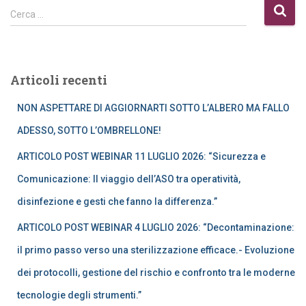
R
Cerca …
i
c
e
r
Articoli recenti
c
a
NON ASPETTARE DI AGGIORNARTI SOTTO L’ALBERO MA FALLO
p
e
ADESSO, SOTTO L’OMBRELLONE!
r
ARTICOLO POST WEBINAR 11 LUGLIO 2026: “Sicurezza e
:
Comunicazione: Il viaggio dell’ASO tra operatività,
disinfezione e gesti che fanno la differenza.”
ARTICOLO POST WEBINAR 4 LUGLIO 2026: “Decontaminazione:
il primo passo verso una sterilizzazione efficace.- Evoluzione
dei protocolli, gestione del rischio e confronto tra le moderne
tecnologie degli strumenti.”