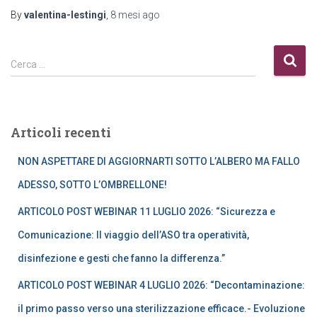
By
valentina-lestingi
,
8 mesi
ago
R
Cerca …
i
c
e
r
Articoli recenti
c
a
NON ASPETTARE DI AGGIORNARTI SOTTO L’ALBERO MA FALLO
p
e
ADESSO, SOTTO L’OMBRELLONE!
r
ARTICOLO POST WEBINAR 11 LUGLIO 2026: “Sicurezza e
:
Comunicazione: Il viaggio dell’ASO tra operatività,
disinfezione e gesti che fanno la differenza.”
ARTICOLO POST WEBINAR 4 LUGLIO 2026: “Decontaminazione:
il primo passo verso una sterilizzazione efficace.- Evoluzione