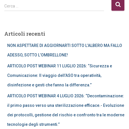
R
Cerca …
i
c
e
r
Articoli recenti
c
a
NON ASPETTARE DI AGGIORNARTI SOTTO L’ALBERO MA FALLO
p
e
ADESSO, SOTTO L’OMBRELLONE!
r
ARTICOLO POST WEBINAR 11 LUGLIO 2026: “Sicurezza e
:
Comunicazione: Il viaggio dell’ASO tra operatività,
disinfezione e gesti che fanno la differenza.”
ARTICOLO POST WEBINAR 4 LUGLIO 2026: “Decontaminazione:
il primo passo verso una sterilizzazione efficace.- Evoluzione
dei protocolli, gestione del rischio e confronto tra le moderne
tecnologie degli strumenti.”