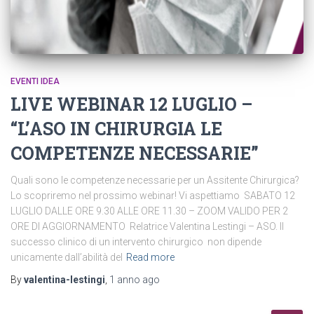
EVENTI IDEA
LIVE WEBINAR 12 LUGLIO –
“L’ASO IN CHIRURGIA LE
COMPETENZE NECESSARIE”
Quali sono le competenze necessarie per un Assitente Chirurgica?
Lo scopriremo nel prossimo webinar! Vi aspettiamo SABATO 12
LUGLIO DALLE ORE 9.30 ALLE ORE 11.30 – ZOOM VALIDO PER 2
ORE DI AGGIORNAMENTO Relatrice Valentina Lestingi – ASO. Il
successo clinico di un intervento chirurgico non dipende
unicamente dall’abilità del
Read more
By
valentina-lestingi
,
1 anno
ago