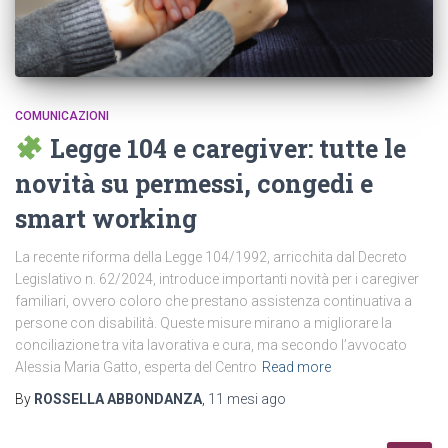
COMUNICAZIONI
Legge 104 e caregiver: tutte le
novità su permessi, congedi e
smart working
La recente riforma della Legge 104/1992, arricchita dal Decreto
Legislativo n. 62/2024, introduce importanti novità per i caregiver
familiari, ovvero coloro che prestano assistenza continuativa a
persone con disabilità. Queste misure mirano a migliorare la
conciliazione tra vita lavorativa e cura, ma secondo l’avvocato
Alessia Maria Gatto, esperta del Centro
Read more
By
ROSSELLA ABBONDANZA
,
11 mesi
ago