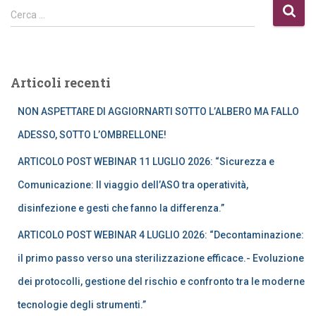
R
Cerca …
i
c
e
r
Articoli recenti
c
a
NON ASPETTARE DI AGGIORNARTI SOTTO L’ALBERO MA FALLO
p
e
ADESSO, SOTTO L’OMBRELLONE!
r
ARTICOLO POST WEBINAR 11 LUGLIO 2026: “Sicurezza e
:
Comunicazione: Il viaggio dell’ASO tra operatività,
disinfezione e gesti che fanno la differenza.”
ARTICOLO POST WEBINAR 4 LUGLIO 2026: “Decontaminazione:
il primo passo verso una sterilizzazione efficace.- Evoluzione
dei protocolli, gestione del rischio e confronto tra le moderne
tecnologie degli strumenti.”