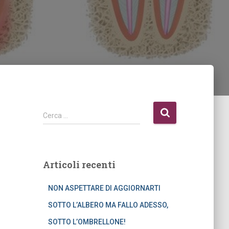
R
Cerca …
i
c
e
r
Articoli recenti
c
a
NON ASPETTARE DI AGGIORNARTI
p
e
SOTTO L’ALBERO MA FALLO ADESSO,
r
SOTTO L’OMBRELLONE!
: