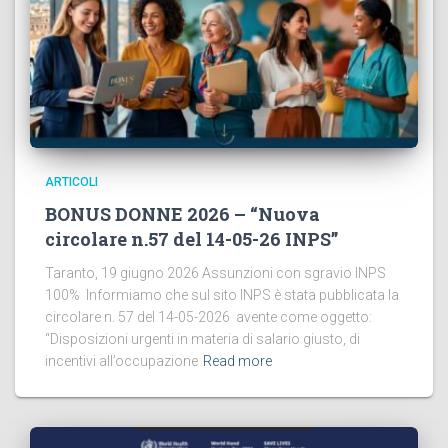
ARTICOLI
BONUS DONNE 2026 – “Nuova
circolare n.57 del 14-05-26 INPS”
Taranto, 19 giugno 2026 Assunzioni con sgravio INPS
100% Informiamo che sul sito INPS è stata pubblicata la
circolare n. 57 del 14-05-2026 avente come oggetto:
“Disposizioni urgenti in materia di salario giusto, di
incentivi all’occupazione
Read more