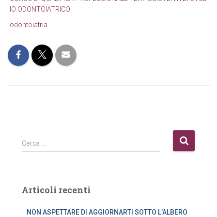
IO ODONTOIATRICO
odontoiatria
R
Cerca …
i
c
e
r
Articoli recenti
c
a
NON ASPETTARE DI AGGIORNARTI SOTTO L’ALBERO
p