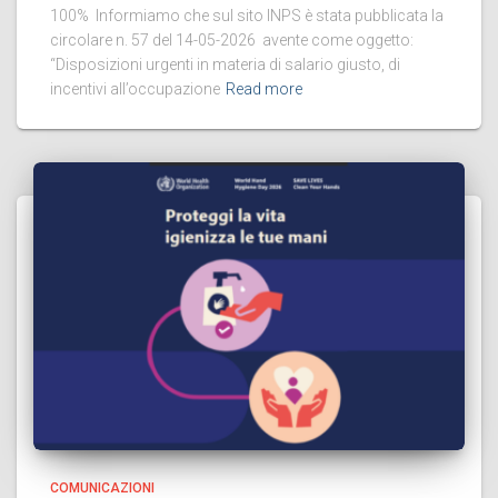
100% Informiamo che sul sito INPS è stata pubblicata la
circolare n. 57 del 14-05-2026 avente come oggetto:
“Disposizioni urgenti in materia di salario giusto, di
incentivi all’occupazione
Read more
COMUNICAZIONI