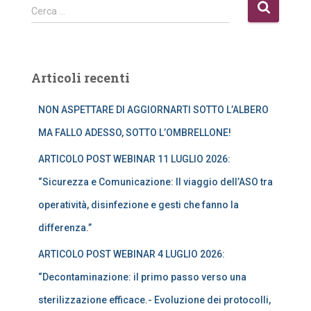
R
Cerca …
i
c
e
r
Articoli recenti
c
a
NON ASPETTARE DI AGGIORNARTI SOTTO L’ALBERO
p
e
MA FALLO ADESSO, SOTTO L’OMBRELLONE!
r
:
ARTICOLO POST WEBINAR 11 LUGLIO 2026:
“Sicurezza e Comunicazione: Il viaggio dell’ASO tra
operatività, disinfezione e gesti che fanno la
differenza.”
ARTICOLO POST WEBINAR 4 LUGLIO 2026:
“Decontaminazione: il primo passo verso una
sterilizzazione efficace.- Evoluzione dei protocolli,