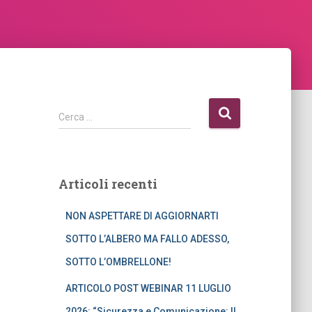
R
Cerca …
i
c
e
r
Articoli recenti
c
a
NON ASPETTARE DI AGGIORNARTI
p
e
SOTTO L’ALBERO MA FALLO ADESSO,
r
SOTTO L’OMBRELLONE!
:
ARTICOLO POST WEBINAR 11 LUGLIO
2026: “Sicurezza e Comunicazione: Il