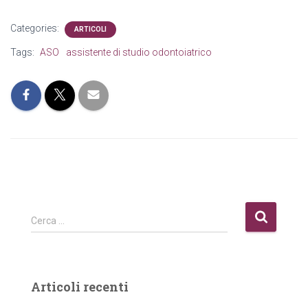
Categories:
ARTICOLI
Tags:
ASO
assistente di studio odontoiatrico
R
Cerca …
i
c
e
r
Articoli recenti
c
a