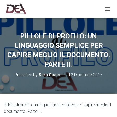
TOGGL
PILLOLE DI PROFILO: UN
LINGUAGGIO SEMPLICE PER
CAPIRE MEGLIO IL DOCUMENTO.
PARTE II.
Published by
Sara Cuseo
on
12 Dicembre 2017
Pillole di profilo: un linguaggio semplice per capire meglio il
documento. Parte II.