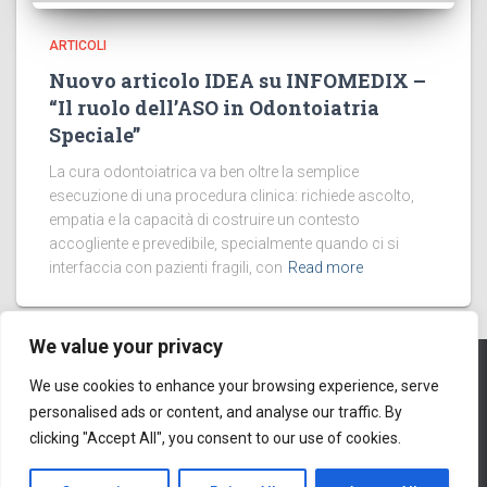
ARTICOLI
Nuovo articolo IDEA su INFOMEDIX –
“Il ruolo dell’ASO in Odontoiatria
Speciale”
La cura odontoiatrica va ben oltre la semplice
esecuzione di una procedura clinica: richiede ascolto,
empatia e la capacità di costruire un contesto
accogliente e prevedibile, specialmente quando ci si
interfaccia con pazienti fragili, con
Read more
We value your privacy
We use cookies to enhance your browsing experience, serve
PRIVACY POLICY
COOKIES
personalised ads or content, and analyse our traffic. By
© 2016
clicking "Accept All", you consent to our use of cookies.