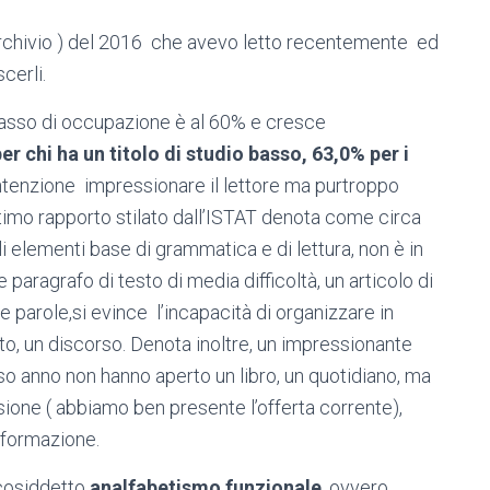
rchivio ) del 2016 che avevo letto recentemente ed
cerli.
l tasso di occupazione è al 60% e cresce
r chi ha un titolo di studio basso, 63,0% per i
intenzione impressionare il lettore ma purtroppo
 l’ultimo rapporto stilato dall’ISTAT denota come circa
li elementi base di grammatica e di lettura, non è in
aragrafo di testo di media difficoltà, un articolo di
he parole,si evince l’incapacità di organizzare in
nto, un discorso. Denota inoltre, un impressionante
so anno non hanno aperto un libro, un quotidiano, ma
sione ( abbiamo ben presente l’offerta corrente),
informazione.
l cosiddetto
analfabetismo funzionale
, ovvero