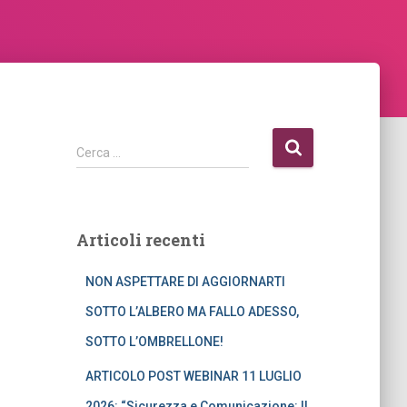
R
Cerca …
i
c
e
r
Articoli recenti
c
a
NON ASPETTARE DI AGGIORNARTI
p
e
SOTTO L’ALBERO MA FALLO ADESSO,
r
SOTTO L’OMBRELLONE!
:
ARTICOLO POST WEBINAR 11 LUGLIO
2026: “Sicurezza e Comunicazione: Il