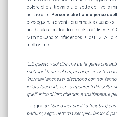
coloro che si trovano al di sotto del livello 
nell’ascolto.
Persone che hanno perso quel
conseguenza diventa drammatica quando si app
una basilare analisi di un qualsiasi “discorso”.
Mimmo Candito, rifacendosi ai dati ISTAT di 
moltissimo:
”…E questo vuol dire che tra la gente che abbia
metropolitana, nel bar, nel negozio sotto cas
“normali” anch’essi, discutono con noi, fanno i
le loro faccende senza apparenti difficoltà,
quell’unico di loro che non è analfabeta, e per
E aggiunge:
“Sono incapaci! La (relativa) com
barlumi, segni netti ma semplici, lampi di paro