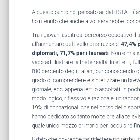
A questo punto ho pensato ai dati ISTAT ( a
ho ritenuto che anche a voi servirebbe conos
Tra i giovani usciti dal percorso educativo i
all’aumentare del livello di istruzione:
47,4% pe
diplomati, 71,7% per i laureati
. Non è mia 
vado ad illustrare la triste realtà. In effetti,
l’80 percento degli italiani, pur conoscendo g
grado di comprendere e sintetizzare un breve p
giornale, ecc. appena letti o ascoltati. In poc
modo logico, riflessivo e razionale, un racco
19% di connazionali che nel corso dello scor
hanno dedicato soltanto molte ore alla televi
quale unico mezzo primario per acquisire l’
Il dato che dovrebbe far riflettere riguarda i