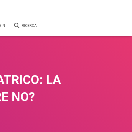
 IN
RICERCA
ATRICO: LA
E NO?