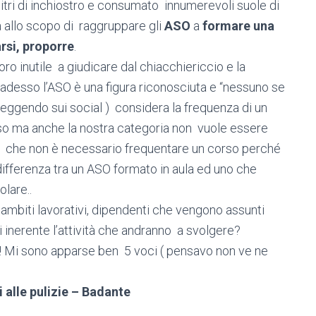
itri di inchiostro e consumato innumerevoli suole di
a allo scopo di raggruppare gli
ASO
a
formare una
rsi, proporre
.
o inutile a giudicare dal chiacchiericcio e la
desso l’ASO è una figura riconosciuta e “nessuno se
 leggendo sui social ) considera la frequenza di un
so ma anche la nostra categoria non vuole essere
 che non è necessario frequentare un corso perché
 differenza tra un ASO formato in aula ed uno che
olare..
i ambiti lavorativi, dipendenti che vengono assunti
i inerente l’attività che andranno a svolgere?
si! Mi sono apparse ben 5 voci ( pensavo non ve ne
 alle pulizie – Badante