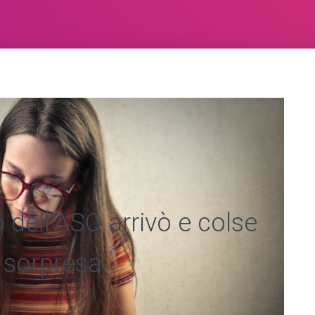
o dell’ASO arrivò e colse
i sorpresa.